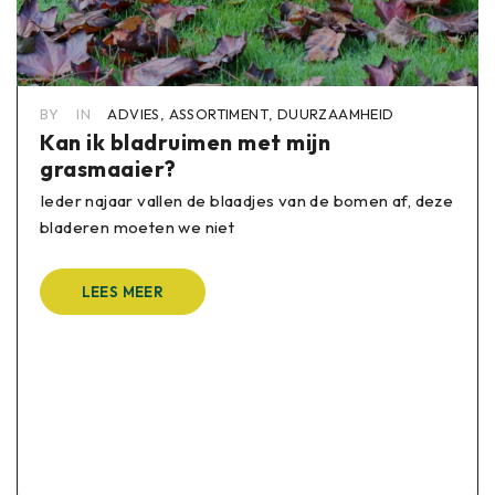
BY
IN
ADVIES
,
ASSORTIMENT
,
DUURZAAMHEID
Kan ik bladruimen met mijn
grasmaaier?
Ieder najaar vallen de blaadjes van de bomen af, deze
bladeren moeten we niet
LEES MEER