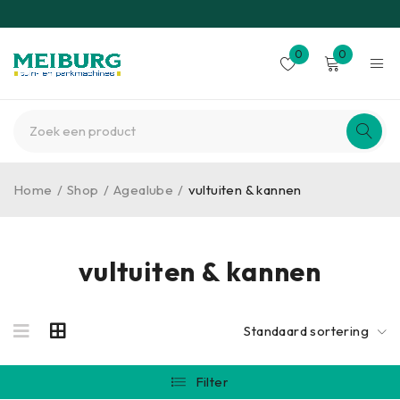
0
0
Home
/
Shop
/
Agealube
/
vultuiten & kannen
vultuiten & kannen
Standaard sortering
Filter