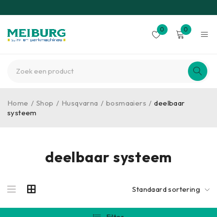
0
0
Home
/
Shop
/
Husqvarna
/
bosmaaiers
/
deelbaar
systeem
deelbaar systeem
Standaard sortering
Filter