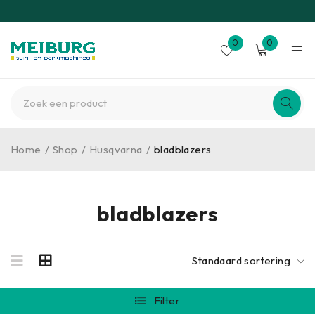
0
0
Home
/
Shop
/
Husqvarna
/
bladblazers
bladblazers
Standaard sortering
Filter