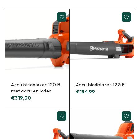
Accu bladblazer 120iB
Accu bladblazer 122iB
met accu en lader
€
154,99
€
319,00