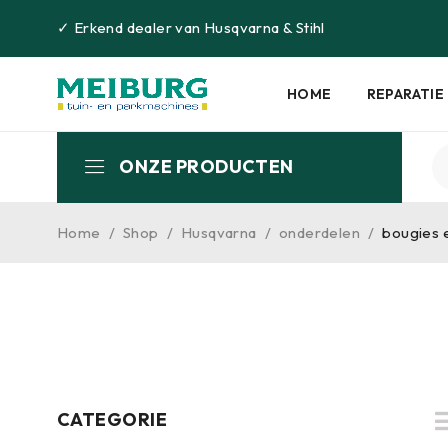
✓
Erkend dealer van
Husqvarna
&
Stihl
HOME
REPARATIE
ONZE PRODUCTEN
Home
/
Shop
/
Husqvarna
/
onderdelen
/
bougies 
CATEGORIE