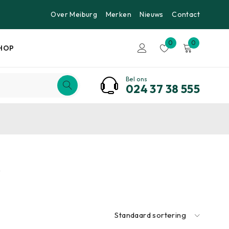
Over Meiburg
Merken
Nieuws
Contact
0
0
HOP
Bel ons
024 37 38 555
s
Standaard sortering