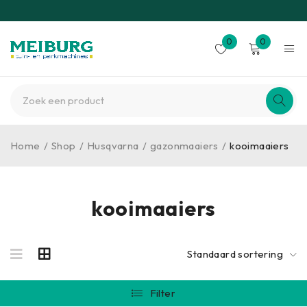
0
0
Home
/
Shop
/
Husqvarna
/
gazonmaaiers
/
kooimaaiers
kooimaaiers
Standaard sortering
Filter