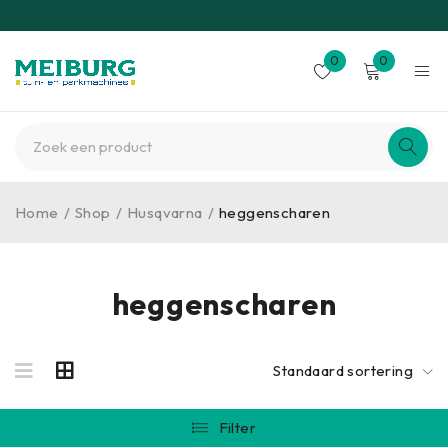
0
0
Home
/
Shop
/
Husqvarna
/
heggenscharen
heggenscharen
Standaard sortering
Filter