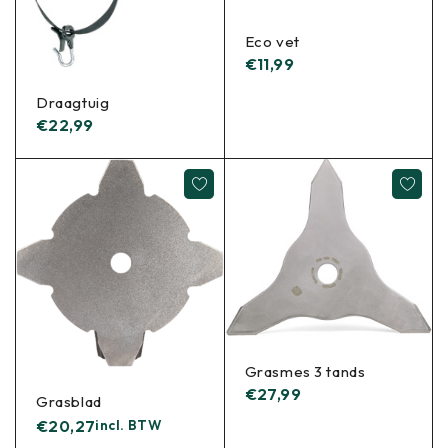
Eco vet
€
11,99
Draagtuig
€
22,99
Grasmes 3 tands
€
27,99
Grasblad
€
20,27
incl. BTW