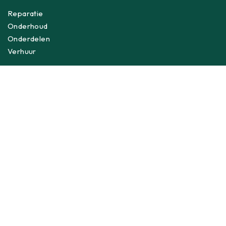
Reparatie
Onderhoud
Onderdelen
Verhuur
Webshop
Shop
Leveringsvoorwaarden
Verlanglijst
Privacyverklaring
Over ons
Over Meiburg
Merken
Nieuws