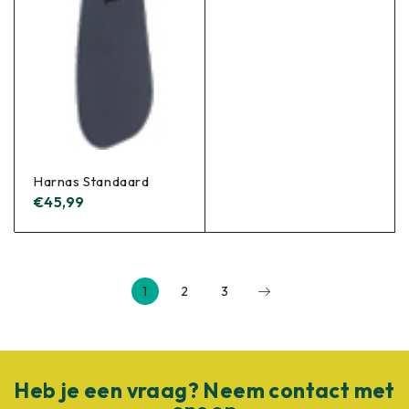
Harnas Standaard
€
45,99
1
2
3
Heb je een vraag? Neem contact met