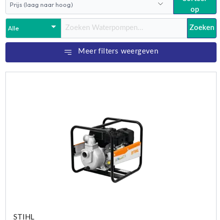
op
Zoeken
Meer filters weergeven
STIHL