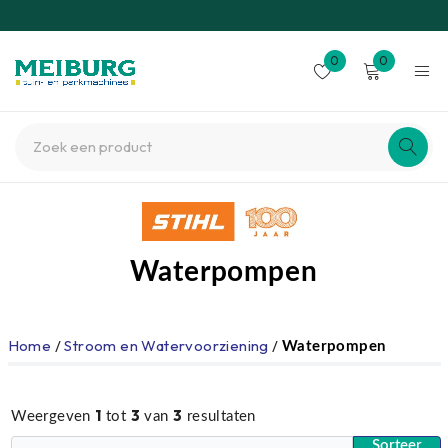
0
0
Waterpompen
Home
/
Stroom en Watervoorziening
/
Waterpompen
1
3
3
Weergeven
tot
van
resultaten
Sorteer