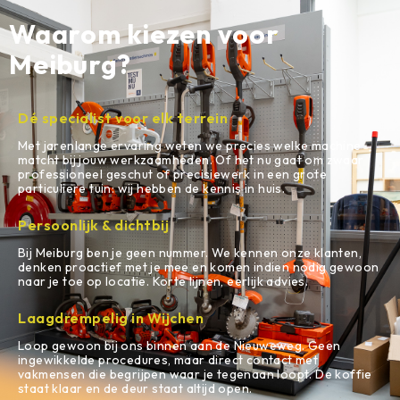
Waarom kiezen voor
Meiburg?
Dé specialist voor elk terrein
Met jarenlange ervaring weten we precies welke machine
matcht bij jouw werkzaamheden. Of het nu gaat om zwaar
professioneel geschut of precisiewerk in een grote
particuliere tuin: wij hebben de kennis in huis.
Persoonlijk & dichtbij
Bij Meiburg ben je geen nummer. We kennen onze klanten,
denken proactief met je mee en komen indien nodig gewoon
naar je toe op locatie. Korte lijnen, eerlijk advies.
Laagdrempelig in Wijchen
Loop gewoon bij ons binnen aan de Nieuweweg. Geen
ingewikkelde procedures, maar direct contact met
vakmensen die begrijpen waar je tegenaan loopt. De koffie
staat klaar en de deur staat altijd open.