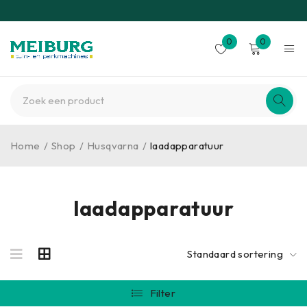
0
0
Home
/
Shop
/
Husqvarna
/
laadapparatuur
laadapparatuur
Standaard sortering
Filter