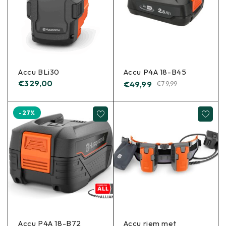
Accu BLi30
Accu P4A 18-B45
€
329,00
€
49,99
€
79,99
-27%
Accu P4A 18-B72
Accu riem met