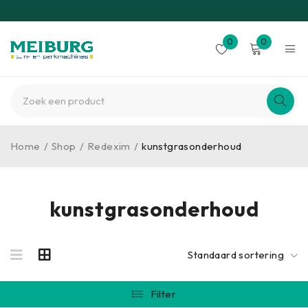
0
0
Home
/
Shop
/
Redexim
/
kunstgrasonderhoud
kunstgrasonderhoud
Standaard sortering
Filter