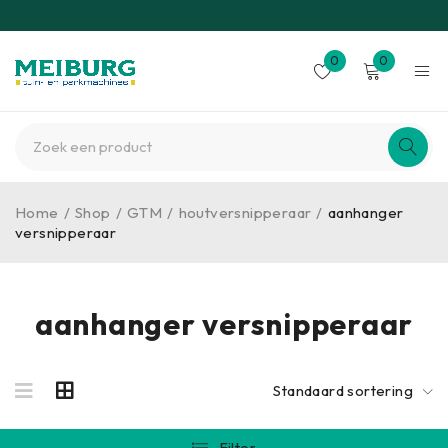
0
0
Home
/
Shop
/
GTM
/
houtversnipperaar
/
aanhanger
versnipperaar
aanhanger versnipperaar
Standaard sortering
Filter