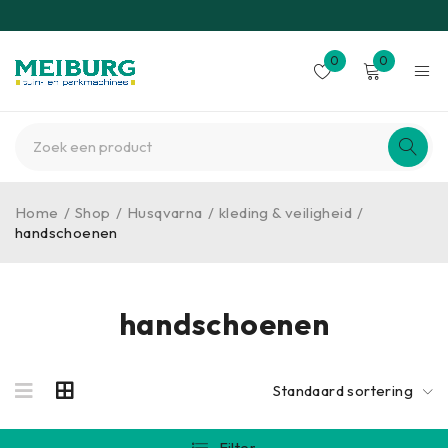
0
0
Home
/
Shop
/
Husqvarna
/
kleding & veiligheid
/
handschoenen
handschoenen
Standaard sortering
Filter