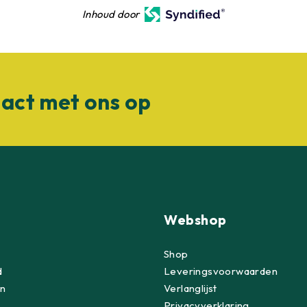
Inhoud door
act met ons op
Webshop
Shop
d
Leveringsvoorwaarden
n
Verlanglijst
Privacyverklaring