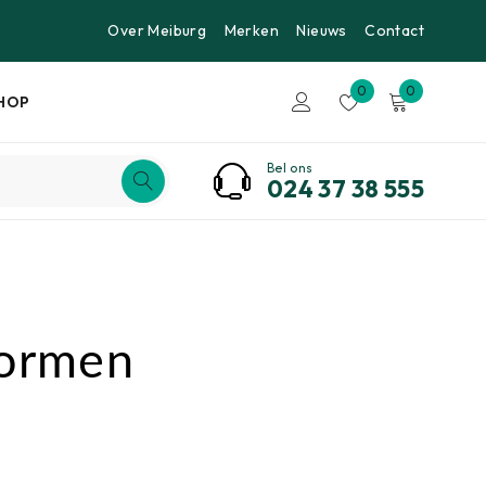
Over Meiburg
Merken
Nieuws
Contact
0
0
HOP
Bel ons
024 37 38 555
Normen