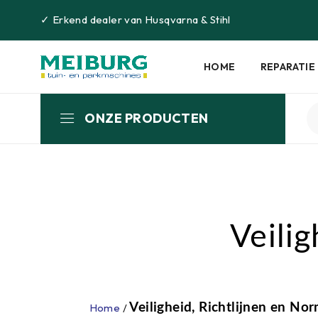
✓
Erkend dealer van
Husqvarna
&
Stihl
HOME
REPARATIE
ONZE PRODUCTEN
Veili
Home
/
Veiligheid, Richtlijnen en No