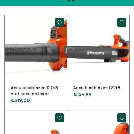
Accu bladblazer 120iB
Accu bladblazer 122iB
met accu en lader
€
154,99
€
319,00