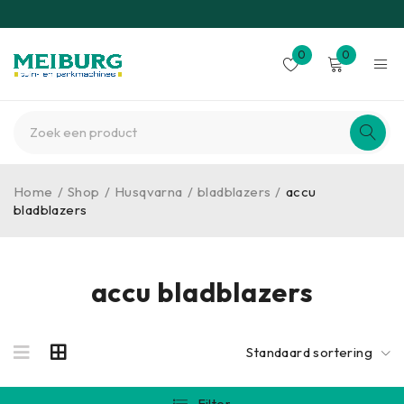
0
0
Home
/
Shop
/
Husqvarna
/
bladblazers
/
accu
bladblazers
accu bladblazers
Standaard sortering
Filter