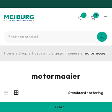
0
0
Home
/
Shop
/
Husqvarna
/
gazonmaaiers
/
motormaaier
motormaaier
Standaard sortering
Filter