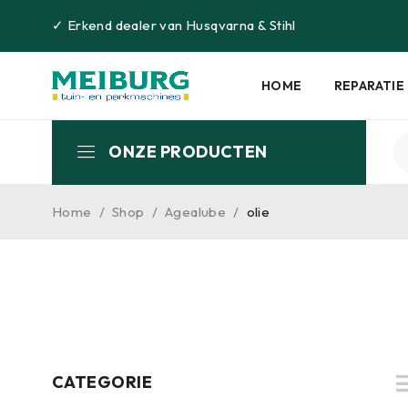
✓
Erkend dealer van
Husqvarna
&
Stihl
HOME
REPARATIE
ONZE PRODUCTEN
Home
/
Shop
/
Agealube
/
olie
CATEGORIE