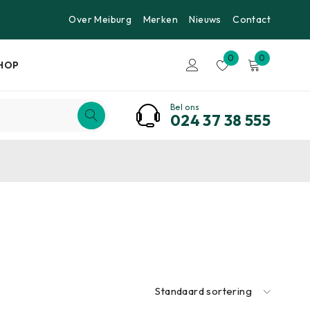
Over Meiburg
Merken
Nieuws
Contact
0
0
HOP
Bel ons
024 37 38 555
Standaard sortering