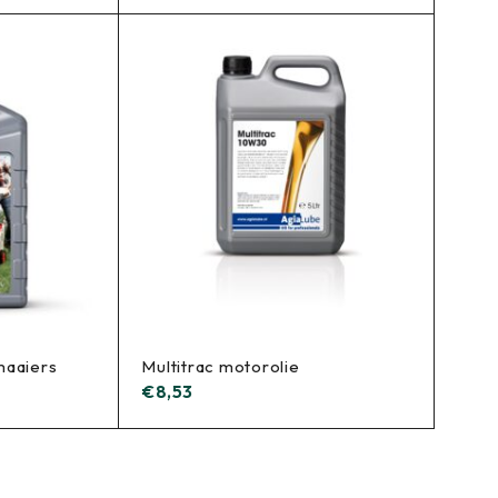
maaiers
Multitrac motorolie
€
8,53