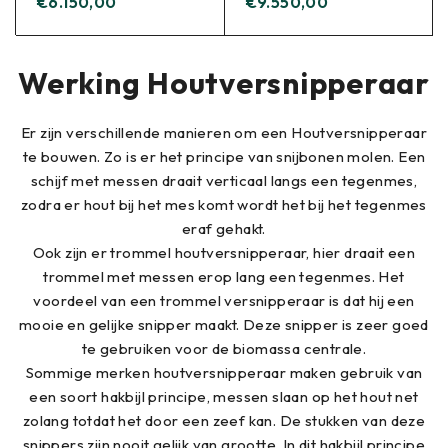
€
6.150,00
€
9.550,00
Werking Houtversnipperaar
Er zijn verschillende manieren om een Houtversnipperaar
te bouwen. Zo is er het principe van snijbonen molen. Een
schijf met messen draait verticaal langs een tegenmes,
zodra er hout bij het mes komt wordt het bij het tegenmes
eraf gehakt.
Ook zijn er trommel houtversnipperaar, hier draait een
trommel met messen erop lang een tegenmes. Het
voordeel van een trommel versnipperaar is dat hij een
mooie en gelijke snipper maakt. Deze snipper is zeer goed
te gebruiken voor de biomassa centrale.
Sommige merken houtversnipperaar maken gebruik van
een soort hakbijl principe, messen slaan op het hout net
zolang totdat het door een zeef kan. De stukken van deze
snippers zijn nooit gelijk van grootte. In dit hakbijl principe