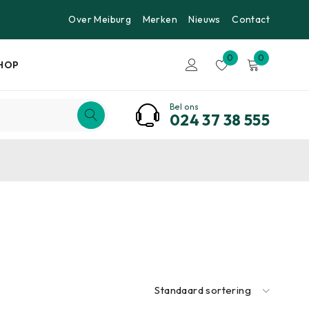
Over Meiburg
Merken
Nieuws
Contact
0
0
HOP
Bel ons
024 37 38 555
Standaard sortering