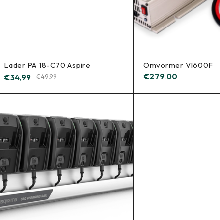
Lader PA 18-C70 Aspire
Omvormer VI600F
€
279,00
€
34,99
€
49,99