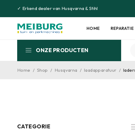
✓
Erkend dealer van
Husqvarna
&
Stihl
HOME
REPARATIE
ONZE PRODUCTEN
Home
/
Shop
/
Husqvarna
/
laadapparatuur
/
lader
CATEGORIE