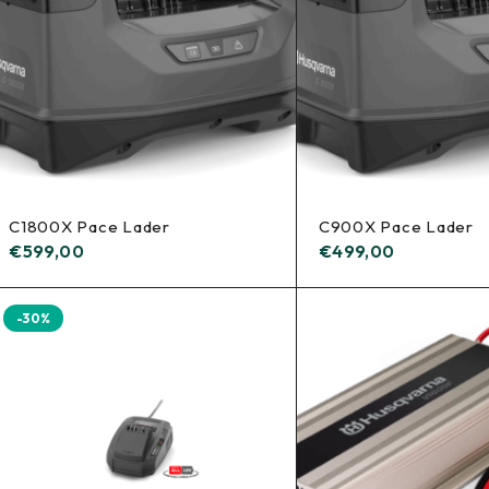
C1800X Pace Lader
C900X Pace Lader
€
599,00
€
499,00
-30%