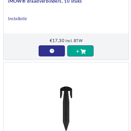
iMOW® draadverbinders, 10 stuks
Installatie
€
17,30
incl. BTW