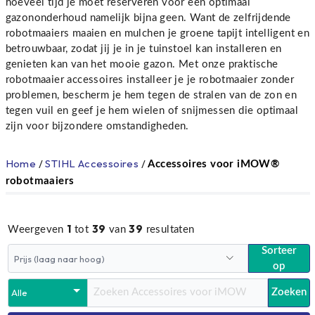
hoeveel tijd je moet reserveren voor een optimaal
gazononderhoud namelijk bijna geen. Want de zelfrijdende
robotmaaiers maaien en mulchen je groene tapijt intelligent en
betrouwbaar, zodat jij je in je tuinstoel kan installeren en
genieten kan van het mooie gazon. Met onze praktische
robotmaaier accessoires installeer je je robotmaaier zonder
problemen, bescherm je hem tegen de stralen van de zon en
tegen vuil en geef je hem wielen of snijmessen die optimaal
zijn voor bijzondere omstandigheden.
Home
/
STIHL Accessoires
/
Accessoires voor iMOW®
robotmaaiers
1
39
39
Weergeven
tot
van
resultaten
Sorteer
op
Zoeken