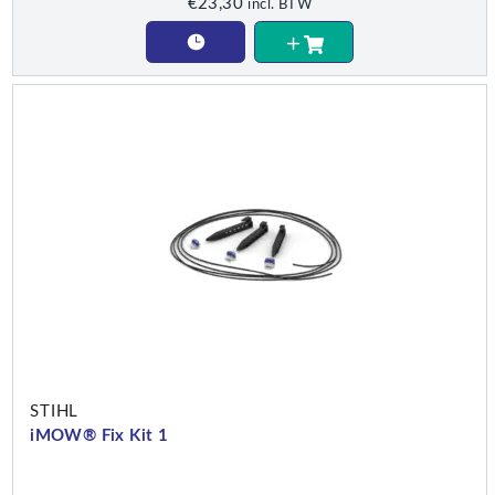
€
23,30
incl. BTW
STIHL
iMOW® Fix Kit 1