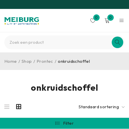
0
0
Home
/
Shop
/
Prontec
/
onkruidschoffel
onkruidschoffel
Standaard sortering
Filter