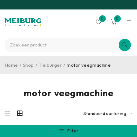
0
0
Home
/
Shop
/
Tielburger
/
motor veegmachine
motor veegmachine
Standaard sortering
Filter