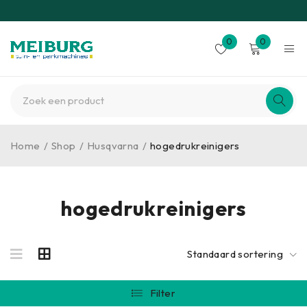
0
0
Home
/
Shop
/
Husqvarna
/
hogedrukreinigers
hogedrukreinigers
Standaard sortering
Filter