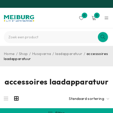
0
0
Home
/
Shop
/
Husqvarna
/
laadapparatuur
/
accessoires
laadapparatuur
accessoires laadapparatuur
Standaard sortering
Filter