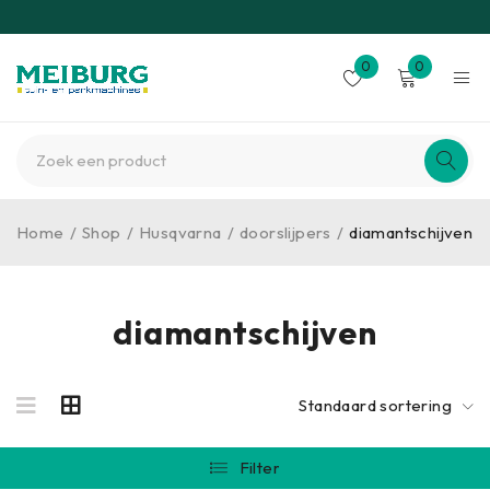
0
0
Home
/
Shop
/
Husqvarna
/
doorslijpers
/
diamantschijven
diamantschijven
Standaard sortering
Filter