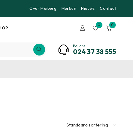
Over Meiburg
Merken
Nieuws
Contact
0
0
HOP
Bel ons
024 37 38 555
Standaard sortering