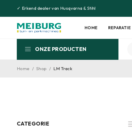
✓
Erkend dealer van
Husqvarna
&
Stihl
HOME
REPARATIE
ONZE PRODUCTEN
Home
/
Shop
/
LM Track
CATEGORIE