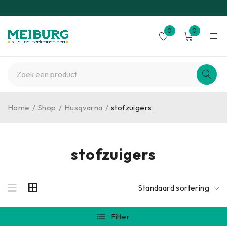
0
0
Home
/
Shop
/
Husqvarna
/
stofzuigers
stofzuigers
Standaard sortering
Filter