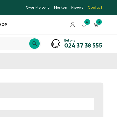
Over Meiburg
Merken
Nieuws
Contact
0
0
HOP
Bel ons
024 37 38 555