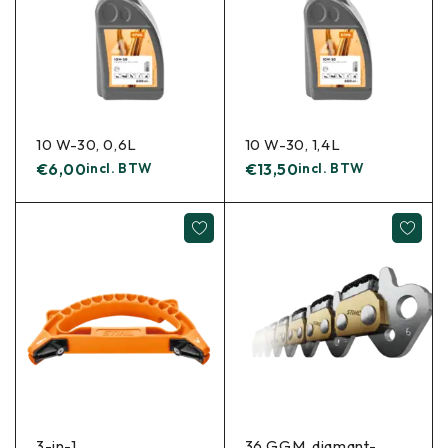
10 W-30, 0,6L
10 W-30, 1,4L
€
6,00
incl. BTW
€
13,50
incl. BTW
3-in-1
36 GGM, diamant-