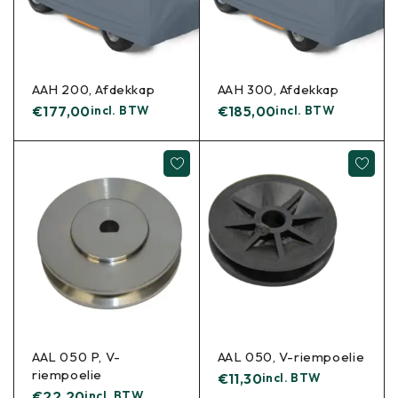
AAH 200, Afdekkap
AAH 300, Afdekkap
€
177,00
incl. BTW
€
185,00
incl. BTW
AAL 050 P, V-
AAL 050, V-riempoelie
riempoelie
€
11,30
incl. BTW
€
22,20
incl. BTW