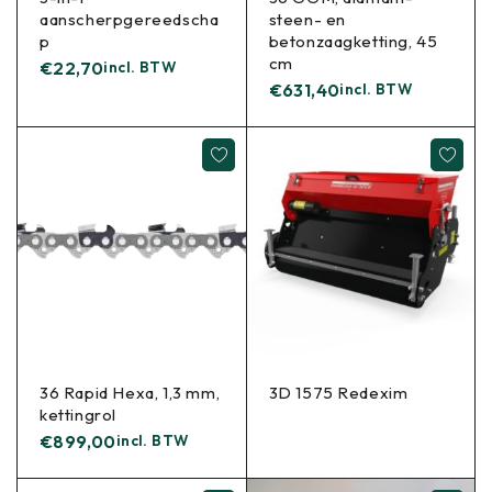
aanscherpgereedscha
steen- en
p
betonzaagketting, 45
cm
€
22,70
incl. BTW
€
631,40
incl. BTW
36 Rapid Hexa, 1,3 mm,
3D 1575 Redexim
kettingrol
€
899,00
incl. BTW