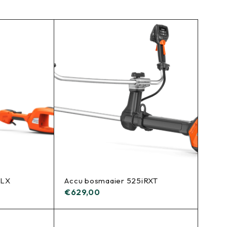
iLX
Accu bosmaaier 525iRXT
€
629,00