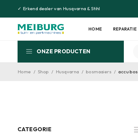
✓
Erkend dealer van
Husqvarna
&
Stihl
HOME
REPARATIE
ONZE PRODUCTEN
Home
/
Shop
/
Husqvarna
/
bosmaaiers
/
accu bo
CATEGORIE