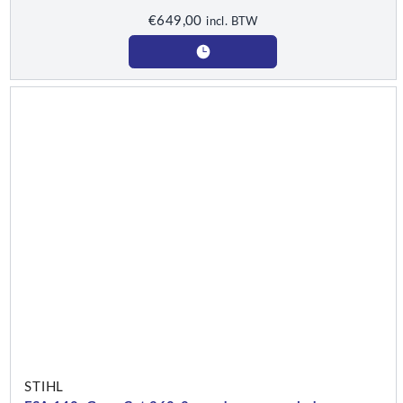
€
649,00
incl. BTW
STIHL