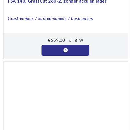
FSA 140, GrassCut 260-2, zonder accu en lader
Grastrimmers / kantenmaaiers / bosmaaiers
€
659,00
incl. BTW