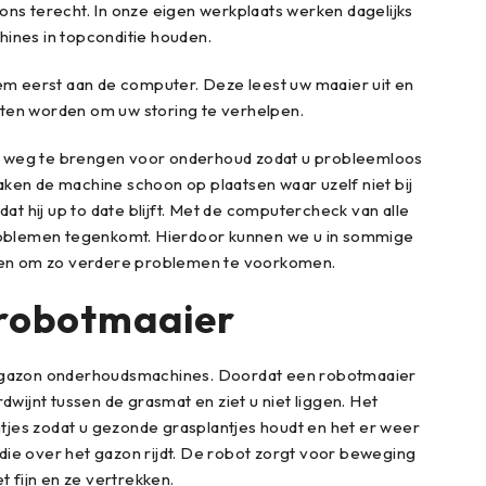
ons terecht. In onze eigen werkplaats werken dagelijks
ines in topconditie houden.
em eerst aan de computer. Deze leest uw maaier uit en
ten worden om uw storing te verhelpen.
ne weg te brengen voor onderhoud zodat u probleemloos
ken de machine schoon op plaatsen waar uzelf niet bij
at hij up to date blijft. Met de computercheck van alle
roblemen tegenkomt. Hierdoor kunnen we u in sommige
ssen om zo verdere problemen te voorkomen.
 robotmaaier
ijk gazon onderhoudsmachines. Doordat een robotmaaier
rdwijnt tussen de grasmat en ziet u niet liggen. Het
jes zodat u gezonde grasplantjes houdt en het er weer
die over het gazon rijdt. De robot zorgt voor beweging
t fijn en ze vertrekken.