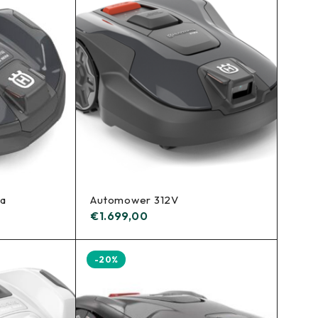
ra
Automower 312V
€
1.699,00
-20%