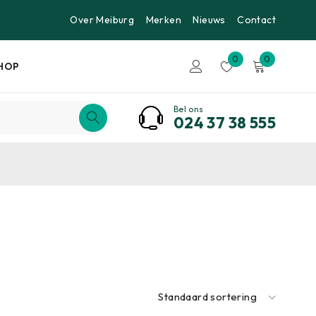
Over Meiburg
Merken
Nieuws
Contact
0
0
HOP
Bel ons
024 37 38 555
Standaard sortering