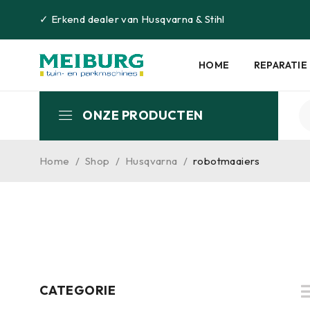
✓
Erkend dealer van
Husqvarna
&
Stihl
HOME
REPARATIE
ONZE PRODUCTEN
Home
/
Shop
/
Husqvarna
/
robotmaaiers
CATEGORIE