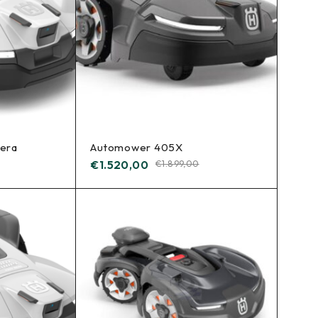
era
Automower 405X
€
1.520,00
€
1.899,00