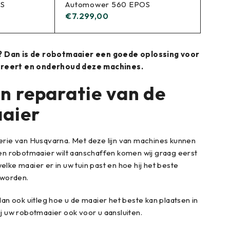
OS
Automower 560 EPOS
€
7.299,00
e? Dan is de robotmaaier een goede oplossing voor
pareert en onderhoud deze machines.
n reparatie van de
aier
rie van Husqvarna. Met deze lijn van machines kunnen
en robotmaaier wilt aanschaffen komen wij graag eerst
welke maaier er in uw tuin past en hoe hij het beste
 worden.
dan ook uitleg hoe u de maaier het beste kan plaatsen in
ij uw robotmaaier ook voor u aansluiten.