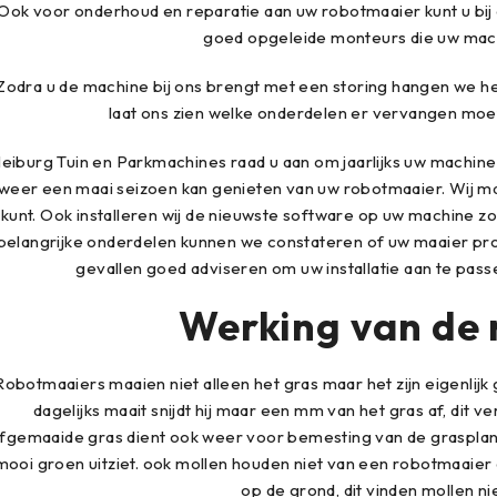
Ook voor onderhoud en reparatie aan uw robotmaaier kunt u bij 
goed opgeleide monteurs die uw mach
Zodra u de machine bij ons brengt met een storing hangen we h
laat ons zien welke onderdelen er vervangen moe
eiburg Tuin en Parkmachines raad u aan om jaarlijks uw machi
weer een maai seizoen kan genieten van uw robotmaaier. Wij ma
kunt. Ook installeren wij de nieuwste software op uw machine zod
belangrijke onderdelen kunnen we constateren of uw maaier p
gevallen goed adviseren om uw installatie aan te pa
Werking van de
Robotmaaiers maaien niet alleen het gras maar het zijn eigenl
dagelijks maait snijdt hij maar een mm van het gras af, dit ve
fgemaaide gras dient ook weer voor bemesting van de grasplant
mooi groen uitziet. ook mollen houden niet van een robotmaaier 
op de grond, dit vinden mollen nie