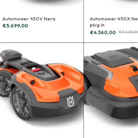
Automower 450V Nera
Automower 450X Ner
plug in
€
5.699,00
€
4.360,00
€
5.448,0