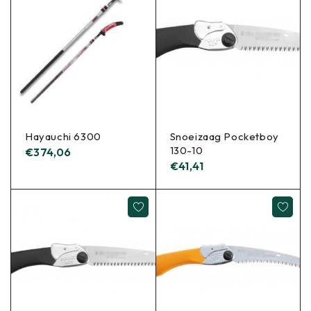
Hayauchi 6300
Snoeizaag Pocketboy
130-10
€
374,06
€
41,41