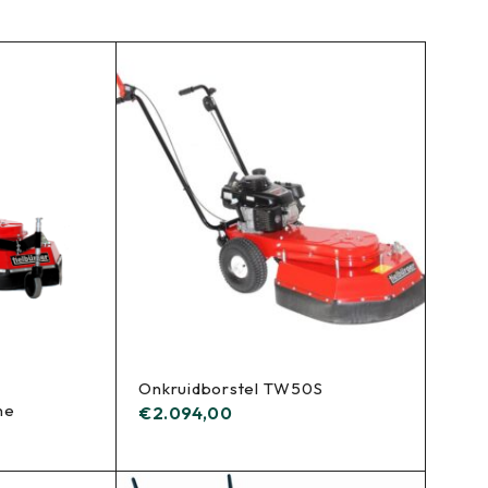
Onkruidborstel TW50S
ne
€
2.094,00