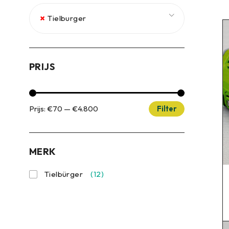
×
Tielburger
PRIJS
Prijs:
€70
—
€4.800
Filter
MERK
Tielbürger
(12)