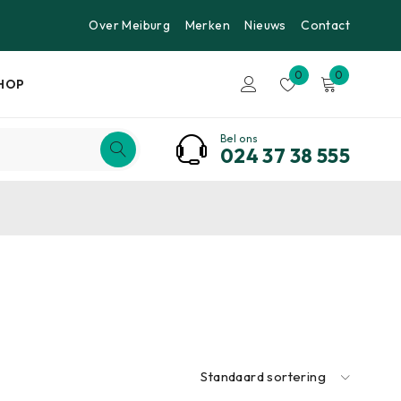
Over Meiburg
Merken
Nieuws
Contact
0
0
HOP
Bel ons
024 37 38 555
Standaard sortering