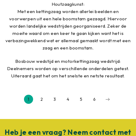
Houtzaagkunst:
Met een kettingzaag worden allerlei beelden en
voorwerpen uit een hele boomstam gezaagd. Hiervoor
worden landelijke wedstrijden georganiseerd. Zeker de
moeite waard om een keer te gaan kijken want het is
verbazingwekkend wat er allemaal gemaakt wordt met een
zaag en een boomstam.
Bosbouw wedstijd en motorkettingzaag wedstrijd:
Deelnemers worden op verschillende onderdelen getest.
Uiteraard gaat het om het snelste en netste resultaat.
1
2
3
4
5
6
Heb je een vraag? Neem contact met