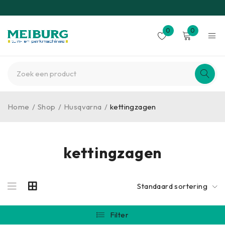
0
0
Home
/
Shop
/
Husqvarna
/
kettingzagen
kettingzagen
Standaard sortering
Filter