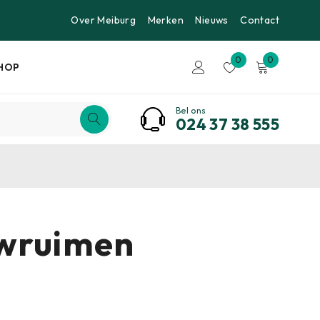
Over Meiburg
Merken
Nieuws
Contact
0
0
HOP
Bel ons
024 37 38 555
uwruimen