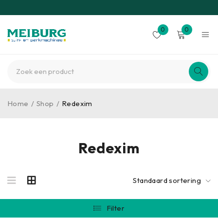
0
0
Home
/
Shop
/
Redexim
Redexim
Standaard sortering
Filter