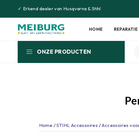
✓
Erkend dealer van
Husqvarna
&
Stihl
HOME
REPARATIE
ONZE PRODUCTEN
Pe
Home
/
STIHL Accessoires
/
Accessoires voo