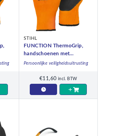
STIHL
p,
FUNCTION ThermoGrip,
handschoenen met
ude,
bescherming tegen koude,
sting
Persoonlijke veiligheidsuitrusting
maat M
€
11,60
incl. BTW