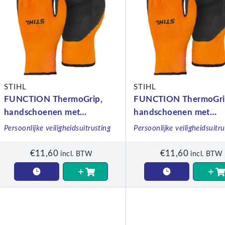
STIHL
STIHL
FUNCTION ThermoGrip,
FUNCTION ThermoGri
handschoenen met
handschoenen met
bescherming tegen koude,
bescherming tegen ko
Persoonlijke veiligheidsuitrusting
Persoonlijke veiligheidsuitru
maat S
maat XL
€
11,60
€
11,60
incl. BTW
incl. BTW