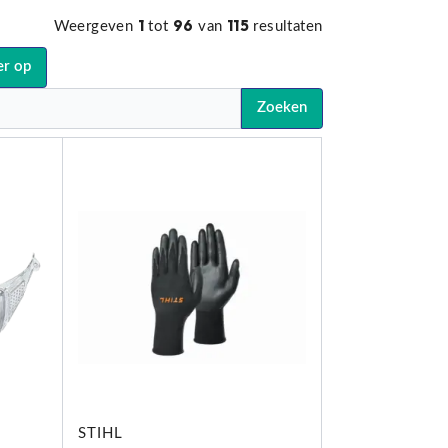
1
96
115
Weergeven
tot
van
resultaten
er op
Zoeken
STIHL