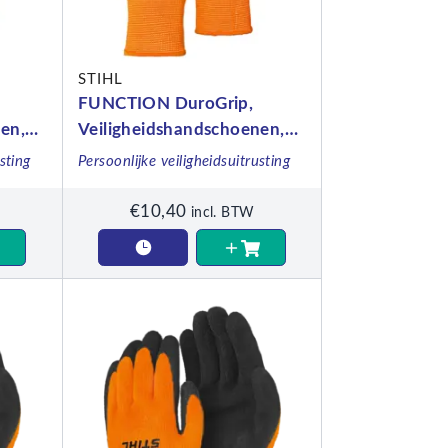
STIHL
FUNCTION DuroGrip,
en,
Veiligheidshandschoenen,
maat S
sting
Persoonlijke veiligheidsuitrusting
€
10,40
incl. BTW