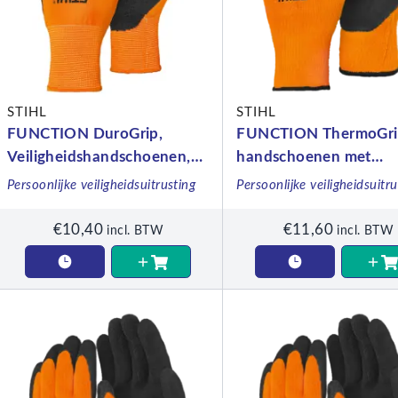
STIHL
STIHL
FUNCTION DuroGrip,
FUNCTION ThermoGri
Veiligheidshandschoenen,
handschoenen met
maat XL
bescherming tegen ko
Persoonlijke veiligheidsuitrusting
Persoonlijke veiligheidsuitru
maat L
€
10,40
€
11,60
incl. BTW
incl. BTW