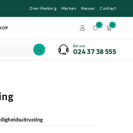
Over Meiburg
Merken
Nieuws
Contact
0
0
HOP
Bel ons
024 37 38 555
ing
iligheidsuitrusting