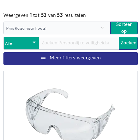
1
53
53
Weergeven
tot
van
resultaten
Sorteer
op
Zoeken
Meer filters weergeven