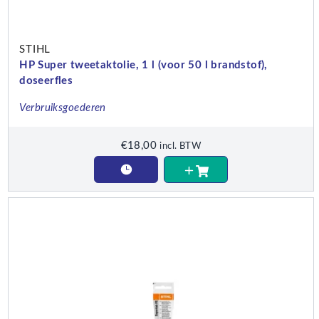
STIHL
HP Super tweetaktolie, 1 l (voor 50 l brandstof),
doseerfles
Verbruiksgoederen
€
18,00
incl. BTW