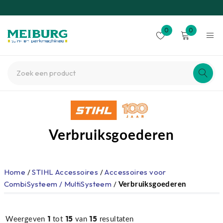
0
0
Verbruiksgoederen
Home
/
STIHL Accessoires
/
Accessoires voor
CombiSysteem / MultiSysteem
/
Verbruiksgoederen
1
15
15
Weergeven
tot
van
resultaten