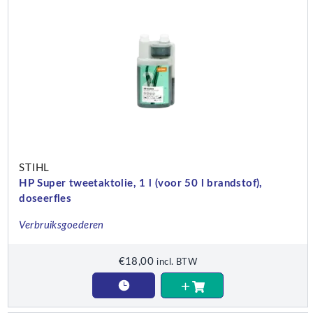
STIHL
HP Super tweetaktolie, 1 l (voor 50 l brandstof),
doseerfles
Verbruiksgoederen
€
18,00
incl. BTW