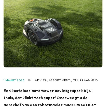
1 MAART 2026
IN
ADVIES
,
ASSORTIMENT
,
DUURZAAMHEID
Een kosteloos automower adviesgesprek bij u
thuis, dat klinkt toch super! Overweegt u de
aanschaf van een robotmaaier maar u weet niet