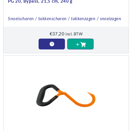
PG 20, Bypass, 21,5 cm, 240 g
Snoeischaren / takkenscharen / takkenzagen / snoeizagen
€
37,20
incl. BTW