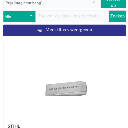
op
Zoeken
Meer filters weergeven
STIHL