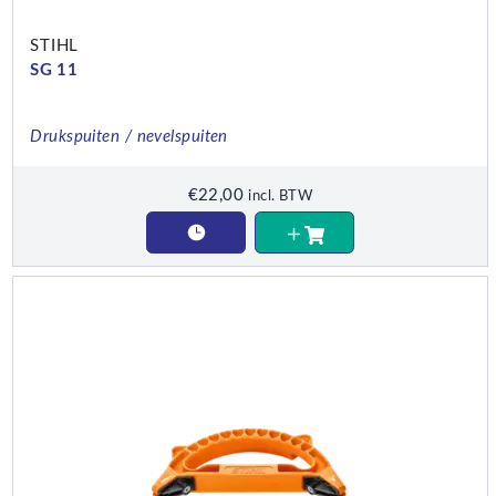
STIHL
SG 11
Drukspuiten / nevelspuiten
€
22,00
incl. BTW