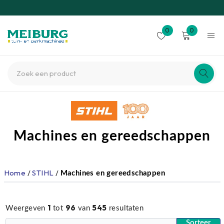
0
0
Machines en gereedschappen
Home
/
STIHL
/
Machines en gereedschappen
1
96
545
Weergeven
tot
van
resultaten
Sorteer