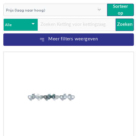
Sorteer
op
Zoeken
Meer filters weergeven