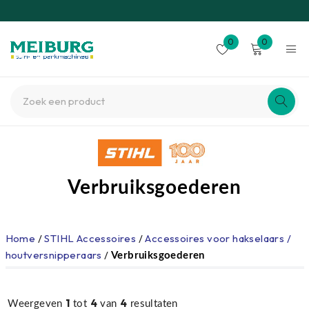
0
0
Verbruiksgoederen
Home
/
STIHL Accessoires
/
Accessoires voor hakselaars /
houtversnipperaars
/
Verbruiksgoederen
1
4
4
Weergeven
tot
van
resultaten