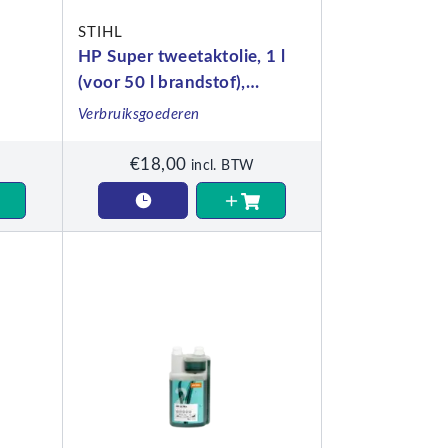
STIHL
HP Super tweetaktolie, 1 l
(voor 50 l brandstof),
doseerfles
Verbruiksgoederen
€
18,00
incl. BTW