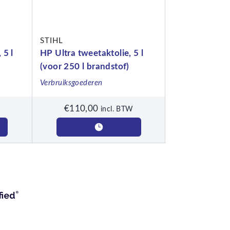
STIHL
 5 l
HP Ultra tweetaktolie, 5 l
(voor 250 l brandstof)
Verbruiksgoederen
€
110,00
incl. BTW