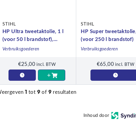
STIHL
STIHL
HP Ultra tweetaktolie, 1 l
HP Super tweetaktolie,
(voor 50 l brandstof),
(voor 250 l brandstof)
doseerfles
Verbruiksgoederen
Verbruiksgoederen
€
25,00
€
65,00
incl. BTW
incl. BTW
1
9
9
eergeven
tot
of
resultaten
Inhoud door