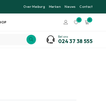
Over Meiburg
Merken
Nieuws
Contact
0
0
HOP
Bel ons
024 37 38 555