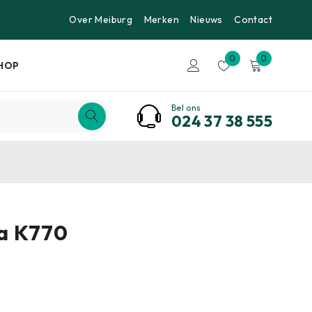
Over Meiburg
Merken
Nieuws
Contact
0
0
HOP
Bel ons
024 37 38 555
a K770