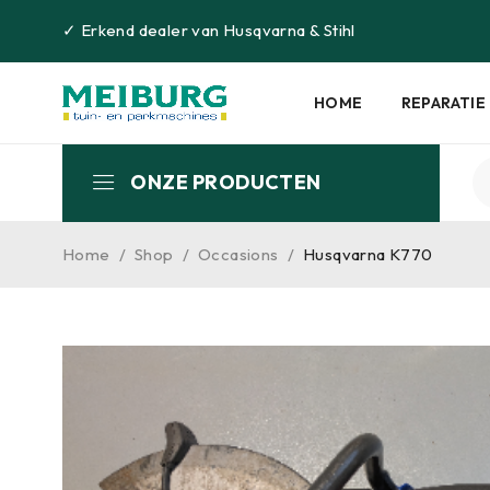
✓
Erkend dealer van
Husqvarna
&
Stihl
HOME
REPARATIE
ONZE PRODUCTEN
Home
/
Shop
/
Occasions
/
Husqvarna K770