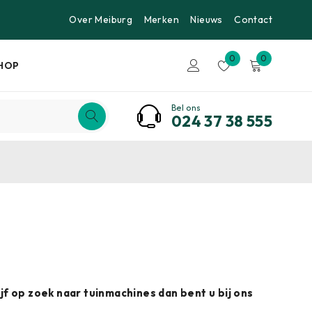
Over Meiburg
Merken
Nieuws
Contact
0
0
HOP
Bel ons
024 37 38 555
jf op zoek naar tuinmachines dan bent u bij ons