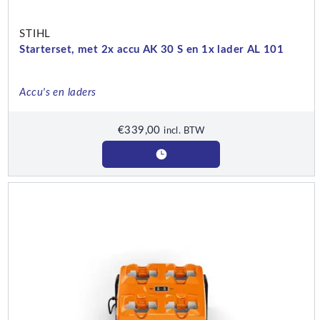
STIHL
Starterset, met 2x accu AK 30 S en 1x lader AL 101
Accu's en laders
€
339,00
incl. BTW