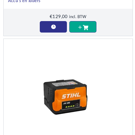
Accu's en laders
€
129,00
incl. BTW