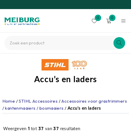
0
0
Accu’s en laders
Home
/
STIHL Accessoires
/
Accessoires voor grastrimmers
/ kantenmaaiers / bosmaaiers
/
Accu's en laders
1
37
37
Weergeven
tot
van
resultaten